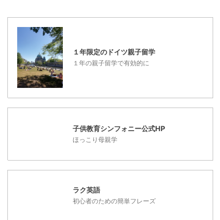
断された理由は、ズバ
をいただきました。
スメートが全員そこに行
リ？ ヒル ...
&nbs ...
ってるので、先生にすす
められてすぐに入らせて
もらいましたが、現地校
１年限定のドイツ親子留学
に行ってる日本人のお母
１年の親子留学で有効的に
さんは、1年待ってやっ
とそれに入れたといって
いましたので学校によっ
てもいろいろなのです
ね。 下の子供は全くわ
からないながらも楽しく
子供教育シンフォニー公式HP
通っているようで、子供
ほっこり母親学
の適応能力はすご ...
ラク英語
初心者のための簡単フレーズ