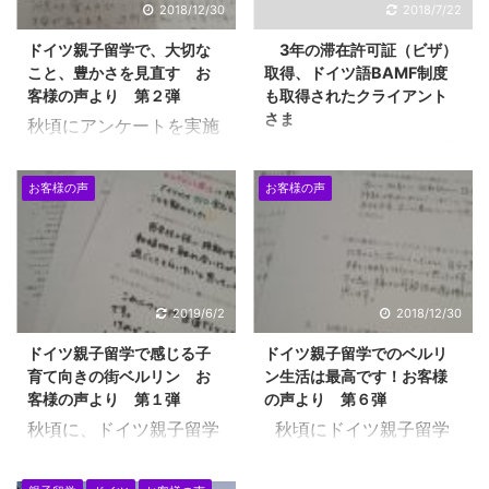
2018/12/30
2018/7/22
ドイツ親子留学で、大切な
3年の滞在許可証（ビザ）
こと、豊かさを見直す お
取得、ドイツ語BAMF制度
客様の声より 第２弾
も取得されたクライアント
さま
秋頃にアンケートを実施
クライアントさまが、最
しまして、ご回答いただ
長の3年の滞在許可証
きました、お客様のアン
お客様の声
お客様の声
（ビザ）取得をされて、
ケート、第２弾をお届け
さらに、 ドイツ語のイン
いたします。 ドイツの生
テグラツイオンコース、
活では、ほどほどのサー
BAMF制度も受け取られ
ビスですが、効率が良
ました！ 祝、おめでとう
い、かえって余裕があ
2019/6/2
2018/12/30
ございます！ （BAMF
る・・とおっしゃられて
ドイツ親子留学で感じる子
ドイツ親子留学でのベルリ
制度を受け取れるかどう
いる点に注目です！ Yさ
育て向きの街ベルリン お
ン生活は最高です！お客様
かは、外国人局の担当官
まからは、ブログの掲載
客様の声より 第１弾
の声より 第６弾
の采配によりますので、
の許可、手書きで書いた
秋頃に、ドイツ親子留学
秋頃にドイツ親子留学
ご注意ください。） 着実
ものを画像で入れる許可
にて、こちらに来られて
でこちらにこられている
にドイツ親子留学の道を
をいただきました。
いる方にアンケートを行
方に、子供の教育を中心