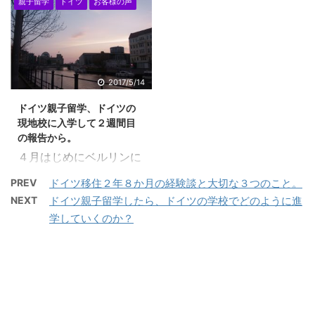
進められて来たクライア
１。ドイツ親子留学を決
親子留学
ドイツ
お客様の声
いました。順次に掲載し
としたアンケートをとら
ントさま クライアントさ
断されて理由は、ズバ
ていこうと思っておりま
せていただきました。 今
まは、感謝の心を忘れな
リ？ 教育シンフォニー
す。 これから、ドイツ親
回は、第６弾です。 家族
い、とても可愛いらしい
のホームページをみたの
子留学をご希望される
で移住されている方です
お母さまでいらっしゃい
がきっかけ。あとは、ぴ
方、ご検討されている方
ので、お母さんと子供さ
2017/5/14
ます。 私のブログから、
んときたから・・・
に参考になればと思いま
んだけの場合とご意見も
ドイツ親子留学を知って
２。子どもの教育につい
ドイツ親子留学、ドイツの
す。 ブログに掲載、手書
違うと思いますが、人の
くださり、着実に何をど
てどのように ...
現地校に入学して２週間目
きの画像を入れることの
目を気にすることなく、
うすればいいのかと進ん
の報告から。
許可をいただいておりま
緑に囲まれながらの暮ら
で来られまし ...
４月はじめにベルリンに
すので、ここに掲載させ
しは最高です・・とおっ
到着されたお客さまの１
ていただきます。 M さ
しゃられています。 子供
PREV
ドイツ移住２年８か月の経験談と大切な３つのこと。
０歳のお子さまが、ドイ
まより （Mさまから
の教育については、日本
NEXT
ドイツ親子留学したら、ドイツの学校でどのように進
ツの現地校に通学されて
は、手書きとワード記載
のように右へならへでは
学していくのか？
います。その報告より。
と両方をいただきまし
なく、自分の意志で自分
下の子は学校が終わっ
た。） Mさまのブログ
の未来を決断してもらい
てから学童保育のような
伯林日記 Mさまの写真の
たいと語られているとこ
ところがそのまま学校に
ブログ この星の景色
ろに注目です！ Sさまよ
ついていて、4時まで預
１。ドイツ親子留学を決
りブログへの掲載の許可
かってくれます。 クラ