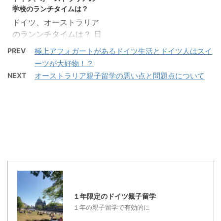
授業にもついていけるよ
り、１年目を過ぎたころ
安い 英語圏にこだわら
学校のランチタイムは？
うになります。子供の学
の子供の英語の壁、親子
...
ドイツ、オーストラリア
校の内容についていけな
留学の最終段階での日本
のランンチタイムは？ 日
くなるのは、お母さんの
に帰国するか、他国へ移
本の公立小学校は給食制
方です。 ” 本当にそう
住するかの決断の段階を
PREV
極上アフォガートがあるドイツ生活とドイツ人はスイ
度が普通ですね。世界の
なのです。私も実際、息
見ていきたいと思いま
ーツが大好物！？
小学校ではどんな ランチ
子の勉強しているドイツ
す。 oyakoryugaku-
NEXT
オーストラリア親子留学の悪い点と問題点について
タイムを過ごしているの
語での授業内容について
kurou １．正式なビザ
でしょうか？ ドイツの小
いけません！！ 数学など
取得までの最初の親子留
学校低学年は、学校は１
も、このドイツ語は、
学の苦労 最初の立ち上げ
２時には終了しますの
何？とわからないドイツ
段階は、何事でも苦労す
で、家に帰ってからお母
語の単語を全部聞いてか
るものです。慣れてしま
さんと昼食をとる子供が
ら、あ～これね・・とい
...
多いです。また、お母さ
う ...
んが夕方まで働いている
子供は、学校で午後もア
クティビティをしたり、
１年限定のドイツ親子留学
または、午後のクラスを
１年の親子留学で有効的に
受けたりする子供もいま