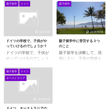
で医学部への道を拓いた
まずは、アメリカ、カナ
親子留学
ドイツ
親子留学
こと・・ 実際に目の前に
ダ、オーストラリア、ニ
ある現実に、実はびっく
ュージーランド、イギリ
りしています。 前か
スでしょうか。しかし、
ら、ドイツの医学部への
英語圏というのは、すべ
道はアリだ・・とは思っ
て、物価が高い国になり
2017/1/6
2016/6/14
ていました。 しかし、そ
ます。また、滞在費や学
ドイツの学校で、子供がや
親子留学中に苦労する３つ
れは、何度も繰り返し
費も高いのがあたりまえ
っていけるのでしょうか？
のこと
て、夜間のギムナジウム
です。もし、英語圏にこ
ドイツの学校で、子供が
親子留学を決断して、現
から・・ そのように行け
だわらないのならば、も
やっていけるのでしょう
地に入り、子供の学校も
るのでは・・とは思って
っと世界が広がるかもし
か？という質問が非常に
はじまり、一段落すると
いましたが、 ストレート
れません。また、お得な
多い こちらの質問は、非
思います。しかし、この
で行けるとは思っていな
親子留学
ドイツ
こともたくさんあると思
常に多く、ほとんどのお
親子留学ですが、苦労す
かったからです。 ドイツ
います。英語圏にこだわ
オーストラリア
母さんがご質問されま
る３つの局面があるので
の学校５年間で医学部の
らないと、どのようなお
す。ハッキリ回答してし
す。最初の立ち上げ段
道が拓けるんだ・・とわ
得なことがあるのか、み
まうと、 ” 子供は、毎
階、正式なビザがとれる
かりました。 我が家
ていきましょう。
日学校に通学しますの
までの生活基盤を整える
2016/5/31
は、このような価値観で
eigoken １．英語圏に
で、時間と共に慣れて、
段階、親子留学も波にの
はないのですが ...
こだわらないと生活費が
ドイツ、オーストラリアの