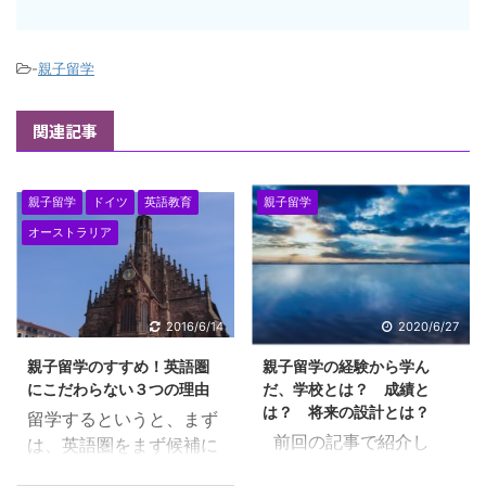
-
親子留学
関連記事
親子留学
ドイツ
英語教育
親子留学
オーストラリア
2016/6/14
2020/6/27
親子留学のすすめ！英語圏
親子留学の経験から学ん
にこだわらない３つの理由
だ、学校とは？ 成績と
は？ 将来の設計とは？
留学するというと、まず
前回の記事で紹介し
は、英語圏をまず候補に
た、難民の生徒が５年間
あげるのが普通ですね。