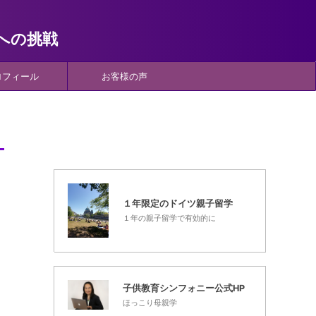
への挑戦
ロフィール
お客様の声
１年限定のドイツ親子留学
１年の親子留学で有効的に
子供教育シンフォニー公式HP
ほっこり母親学