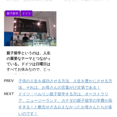
た！ 自由な生き方と生
や加工品に走りがちでは
しているのですが、帰国
ツ親子移住はお奨めです
きる力とは？ 本の内容
ないでしょうか・・ フェ
するたびに、日本にしか
長期的な視野で考える
は、我が家の１０年間の
イスブツクに流れてき
親子留学
ドイツ
ないものを豪州に持って
と、６歳、つまり、小学
親子留学のことを書いて
た、アメリカ発の情報を
行きました。 オーストラ
校の最初からドイツの学
いますので、親子留学の
見てから、我が家では、
リアには、味噌は売って
校に入学して、ドイツ語
すすめというタイトルで
バナナの皮は捨てないよ
いるのですが、どうして
を第１外国語として、ず
すが、 他にもサブタイト
うにすることにしまし
も、本物の生味噌を持ち
っとドイツで大学、就職
2017/5/14
ルで、 ・子供と一緒に飛
た。 まず、朝食でバナナ
込みたくて、手荷物で持
まで行くことを考える
び発とう！ ...
を食べますね。皮の内側
親子留学というのは、人生
って行きました。 オース
と、６歳からのドイツ親
についているヒモも、ス
の重要なテーマとつながっ
トラリア入国審査では、
子移住はお奨めになりま
プーンで削りとって、食
ている。ドイツは日曜日は
加工品は持ち込みＯＫに
す。 よく、６歳から８歳
すべてお休みなので、じっ
べる ...
なっています。 しかし、
までは、日本語脳の確立
くり考えてみた。
入国突然に、”生味噌は
期であると言われていま
PREV
子供の人生を成功させる方法、人生を豊かにさせる方
日曜日の朝。親子留学は
大丈夫かな？”と不安に
す。 日本語脳を優先させ
法、それは、お母さんの言葉がけ次第である！
壮大な人生のテーマとつ
なりました。生ですか
るのであれば、８歳を過
NEXT
ドイツ・ベルリン親子留学する方は、オーストラリ
ながっていることに気が
ら、普通の味噌と違うか
ぎた時期で、日本語を確
ア、ニュージーランド、カナダの親子留学の学費が高
付く。 日曜日・・・ドイ
な？と。。。 少し、不安
立してから、ドイツに親
すぎる！と断念せざるおえなかったお母さんたちが多
ツは、すべてのお店がお
が顔に出ていたのか、入
子移住すればよいかと思
休みなので、今日はどこ
いのです！