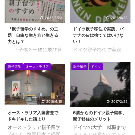
2022/8/22
2016/9/29
『親子留学のすすめ』の主
ドイツ親子移住で実践、バ
題 自由な生き方と生きる
ナナの皮は捨ててはいけな
力とは？
い！
『子供と一緒に飛び発
ドイツ親子移住で実践、
とう！親子留学のすす
バナナの皮は捨てませ
め』 という本を刊行し
ん！ ドイツ親子移住で生
親子留学
オーストラリア
親子留学
ドイツ
ましたが、 上記のPOP
活していてよくわかるの
は、出版社が作成しまし
ですが、西洋人は、よく
た。 最後に自由な生き方
バナナを食べますね。電
と生きる力とは？ と書
車でも、歩きながらで
いてあります。 出版社
も、どこでも食べていま
2016/6/15
2017/2/22
は、私の書いた内容か
す。 バナナとリンゴが空
オーストラリア入国審査で
6歳からのドイツ親子留学、
ら、大事な点を絞りだす
腹の時に食べるもの・・
ドキドキした話より
親子移住のメリット
のが、さすがすぎて・・
のようですね。日本の方
オーストラリア親子留学
ドイツの大学、就職まで
びっくりしてしまいまし
は、なんとなく、お菓子
時代は、数回日本に帰国
考えると６歳からのドイ