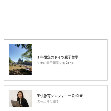
国審査では、やはり、特
いますが、 もう、ドイツ
にも出かけないぞ～とい
別に荷物を検査する方に
で子供を育てるという決
う感じで、オタクになれ
呼ばれてしまいました ...
意があるならば、ドイツ
るので、少し嬉しい感じ
...
もあります。（着替えな
いで、だらだらと、パジ
ャマ姿も気楽でいいもの
です。） 日曜日は、たい
てい、どこにもでかけな
いので、掃除デーで、床
の水拭きをする日にして
１年限定のドイツ親子留学
います。 息子もだらだら
１年の親子留学で有効的に
と遅くまで寝ているし、
ドイツ人も週末は、お昼
頃まで寝ている人が多
い・・・らしいのです。
私は、平日は、午前３時
子供教育シンフォニー公式HP
～４時ごろに起床する ...
ほっこり母親学