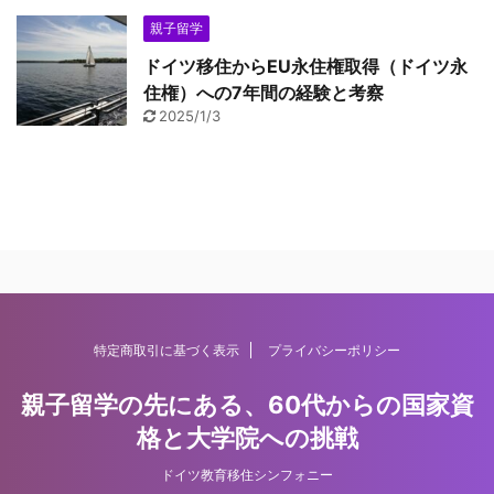
親子留学
ドイツ移住からEU永住権取得（ドイツ永
住権）への7年間の経験と考察
2025/1/3
特定商取引に基づく表示
プライバシーポリシー
親子留学の先にある、60代からの国家資
格と大学院への挑戦
ドイツ教育移住シンフォニー