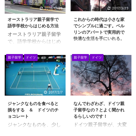
2018/12/23
2017/3/23
オーストラリア親子留学で
これからの時代は小さな家
語学学校からはじめる方法
でシンプルに過ごす。ベル
リンのアパートで実用的で
オーストラリア親子留学
快適な生活を手にいれる。
で、語学学校からはじめ
ベルリンの利便性の良い
て、３か月の観光ビザで
アパートメントは快適。
の滞在をしてから、ドイ
親子留学
ドイツ
親子留学
ドイツ
小さな家を目指そう！
ツ親子留学に移行してい
「ちいさいおうち」とい
く方法もあります。 現
う絵本がありましたよ
在、NZにて、数ヶ月の
ね。小さな家って、好き
親子留学をしてから、ド
ですね。 ベルリンのアパ
イツに来られている方も
2017/2/7
2016/12/1
ートメントは、利便性が
いらっしゃいます。 子供
ジャンクなものを食べると
なんでわざわざ、ドイツ親
よく快適になります。 ベ
が小学校を卒業して中学
損をする ＆ ドイツのチ
子留学なの？とよく聞かれ
ルリンは首都ですので、
くらいだと、短期間の英
ョコレート
るらしいのです！
車も必要ありませんし、
語圏での留学も有効的で
ジャンクなものを、少し
ドイツ親子留学が、大変
健康的に買い物へ行くに
はないかと見ておりま
だからと言って食べる
な理由は、何でしょう
も、毎日お散歩ついでに
す。 オーストラリア親