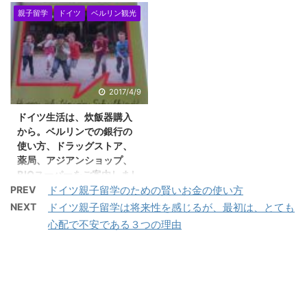
と、時間も失います！ 本
か？ お客さま、数人によ
歩いて行くことになりま
親子留学
ドイツ
ベルリン観光
子留学で、数か月の語学
日から、ドイツの１週間
ると、お友達や家族にド
す。 小さな家で快適に過
学校に通学する方法 英
の冬休みも終了し、息子
イツ親子留学のことを話
ごすのは、私の好みでも
語もまだあまり慣れてい
の学校がはじまりまし
すと、 「なんでわざわ
あります。 アメリカ、オ
ない方、海外もまだ慣れ
た。 先週は、お休みでし
ざ、ドイツ親子留学な
ーストラリアによくあ
ていない方にとっては、
たので、友達が家に来た
の？」 と聞かれるそうで
2017/4/9
る、プール付の大きな
いきなりドイツ親子留学
りと、せわしない１週間
す。 たいていは、ハワイ
家、豪邸は、好きではあ
からはじめるのは、大 ...
ドイツ生活は、炊飯器購入
でした。 息子は、中学
親子留学とか、オースト
りません。 私は、インド
から。ベルリンでの銀行の
生。友達も男子中学生た
ラリア、ＮＺ親子留学、
ネシアのジャカルタに家
使い方、ドラッグストア、
ち、１５歳くらいで、生
カナダ親子留学を想像す
族で住んでいたことがあ
薬局、アジアンショップ、
意気な時代。 Ｘ－ＢＯＸ
るからでしょう。 ドイツ
BIOスーパーをご案内しまし
...
のFIFAサッカーゲームで
は、ヨーロッパだし、ず
た。
PREV
ドイツ親子留学のための賢いお金の使い方
盛り上がるわけです。 息
いぶん遠いイメージがあ
NEXT
ドイツ親子留学は将来性を感じるが、最初は、とても
ドイツ生活では、日本人
子は、来客は男子たちな
るようです。 また、ドイ
は、炊飯器が必須です
心配で不安である３つの理由
ので、ちょっとしたお菓
ツ語という、語学の壁
ね。家電店、ドラッグス
子、つまみものは、ジャ
で、ちょっと、無理・・
トア、薬局、銀行、BIO
ンクっぽいものでよい
と思われているようで
スーパー、アジアンスー
と・・ いまどきの子が好
す。 基本的に、語学は、
パーをご案内しました。
きなのは、チップスと
パーフェクトにわからな
お客さまは、今週のはじ