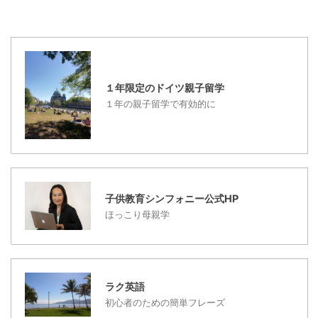
か、袋詰めのお菓子な
ければいけない、という
めにベルリンに到着さ
ど。 我が家では、そう
先入観念もあるようです
れ、市役所での住民登
...
...
録、銀行の開設、子供の
学校手続きと見学をもう
すでに済ませています。
１年限定のドイツ親子留学
お子さまは、これから、
１年の親子留学で有効的に
学校用の健康診断をし
て、４月末ごろから、ド
イツの小学校に通学する
予定です。 学校探しは、
学校の受け入れや住所に
子供教育シンフォニー公式HP
よりますので、日本いる
ほっこり母親学
間に、行くことができる
学校を知ることはできま
せんが、ドイツ入りしま
したら、わかりますの
ラク英語
で、ご ...
初心者のための簡単フレーズ