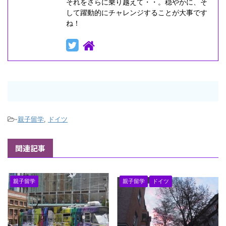
それをさらに乗り越えて・・。穏やかに、そ
して躍動的にチャレンジすることが大事です
ね！
-
親子留学
,
ドイツ
関連記事
親子留学
親子留学
ドイツ