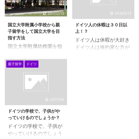
いるお父さんもお母さん
のです。子供の語学を身
も参加できるようになっ
につける意味でも、３年
2017/2/13
2016/6/13
ています。 私は、いつも
は必要だと考えていま
国立大学附属小学校から親
ドイツ人の休暇は３０日以
３０分くらい早めに到着
す。 大学の帰国生試験な
子留学をして国立大学を目
上！？
する習慣というか、くせ
どを見てみると、平均の
指す方法
ドイツ人は休暇が大好き
がありますので、日本で
海外滞在年数が５年くら
国立大学附属幼稚園を狙
ドイツ人は倹約家な方が
もそうでしたが、どこで
いになっています。短い
うなら、１歳からはじめ
多く、節約志向の方がほ
も、いつも一番に到着し
方で、２年。３年から、
よう！ 東京の文京区にあ
とんどですが、それは、
てしまうのです。 この１
親子留学
ドイツ
長い方で１８年という、
る国立大学附属幼稚園を
休暇で、旅行費用をため
番に到着する・・という
生まれてからずっと海外
狙って、国立大学附属小
るためだとも言われてい
のが、日本でも海外で
という方もいらっしゃい
学校を目指していくな
ます。 有給休暇は３０
も、幸運の秘訣でもあり
ます。 我が家は、８年の
ら、もう１歳くらいか
日！ そして、ドイツの休
まして・・。 やはり、幸
親子留学をしています
ら、計画を立てていきま
暇は長いです。長期旅行
運なことに、早めに到着
2017/1/6
が、やはり、１０年は必
しょう。 国立大学附属幼
に行けるような休暇をと
したおかげで、担任の先
要かもしれないとも思っ
ドイツの学校で、子供がや
稚園は、文京区に２つあ
ります。 たとえば、お給
生としっかりとお話しす
ています。何かをものに
っていけるのでしょうか？
ります。 お茶の水女子大
料の２５％はいらないで
るチャンスがありまし
する ...
ドイツの学校で、子供が
学附属幼稚園と学芸大学
すので、休暇を下さいと
た。 なぜ、ベルリンの学
やっていけるのでしょう
附属竹早幼稚園です。 お
いうことをする方もいる
校は、ギムナジウムと ...