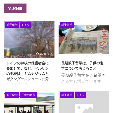
関連記事
親子留学
ドイツ
親子留学
2018/3/7
2019/1/11
ドイツの学校の保護者会に
長期親子留学は、子供の進
参加して。なぜ、ベルリン
学について考えること
の学校は、ギムナジウムと
長期親子留学をご希望さ
ゼクンダールシューレに分
れる方も増えています。
かれるのか？
長期親子留学は、よく１
息子のギムナジウム10年
年以上と言われますが、
親子留学
子供の教育
親子留学
ドイツ
生の保護者会に参加いた
１年では何もできません
しました。夜１９時半か
ので、最低でも２年、３
らはじまりです。働いて
年は親子留学をしたいも