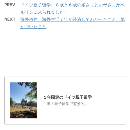
か？という質問が非常に
茶の水大学附属幼稚園
ようです。お給料の２
PREV
ドイツ親子留学、８歳と６歳の娘さまとお母さまがベ
多い こちらの質問は、非
は、年少からあります。
５％を減額するなら、有
ルリンに来られました！
常に多く、ほとんどのお
学芸大学附属竹早幼稚園
給休暇プラス１か月の休
NEXT
海外移住、海外生活７年が経過してわかったこと、気
母さんがご質問されま
は、年中からです。 こち
暇がもらえるのだそうで
がついたこと
す。ハッキリ回答してし
らは、どちらも、抽選が
す。 有給休暇は、たいて
まうと、 ” 子供は、毎
ありますが、近場、つま
い３０日くらいと言われ
日学校に通学しますの
り距離にして、学校から
ますので、２５％のお給
で、時間と共に慣れて、
２キロ以内に住んでいた
料減額で２か月のバカン
授業にもついていけるよ
方が、合格する確立が高
スが取れることになり ...
うになります。子供の学
くなります。 ですので
校の内容についていけな
...
くなるのは、お母さんの
方です。 ” 本当にそう
なのです。私も実際、息
１年限定のドイツ親子留学
子の勉強しているドイツ
１年の親子留学で有効的に
語での授業内容について
いけません！！ 数学など
も、このドイツ語は、
何？とわからないドイツ