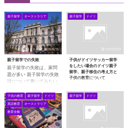
親子留学
オーストラリア
親子留学
ドイツ
2016/6/15
2017/6/13
親子留学での失敗
子供がドイツサッカー留学
をしたい場合のドイツ親子
親子留学の失敗は、家問
留学、親子移住の考え方と
題が多い 親子留学の失敗
子供の教育について
談について書いてみたい
息子さんが、ドイツサッ
と思います。もちろん、
カー留学をご希望の方が
大きな間違いから、ささ
子供の教育
親子留学
ドイツ
親子留学
ドイツ
ドイツ親子留学・移住を
いな失敗までいろいろと
英語教育
オーストラリア
する場合について ドイツ
経験してきました。 親子
教育全般
といえば、サッカー！
留学でなかなか難しいの
ドイツの国民的スポーツ
が、家問題です。 ホーム
はサッカーです。国技で