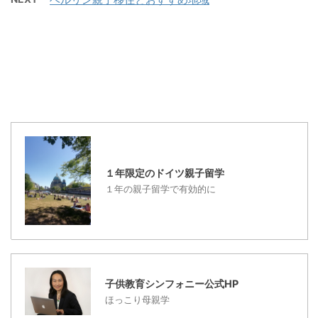
言われます。 どういうこ
の重要性が増してくるこ
し、以前滞在していた、
とかと言うと、将来を夢
とを指しているだけで
ゾーリンゲンでもそうで
みたり、将来のために投
す。 ですので、私たち親
したので、ドイツ人全体
資したりはしない傾向が
世代と違って、 １．英語
でそういう傾向にありま
あるのです それは、こん
がもっとできていなけれ
す。 毎日の食事でも、日
なことからもわかりま
ばいけない ２．外国人と
本人に比べて、そんなに
す。 ドイツでは、家族の
ともに仕事をすることに
量的に食べていない感じ
ためにお父さんが家を購
慣れていなければいけな
もし ...
入するという考えもあま
い ...
りありません。 家を購入
１年限定のドイツ親子留学
するくらいなら、その金
１年の親子留学で有効的に
額で、旅行を楽しみ、毎
日を快適に豊かに実用的
に暮らそうという考えで
す。 また、現在では、生
涯の伴侶と結婚をするこ
とも人気ではありませ
子供教育シンフォニー公式HP
ん。結婚は意味がないと
ほっこり母親学
言います。書類上のもの