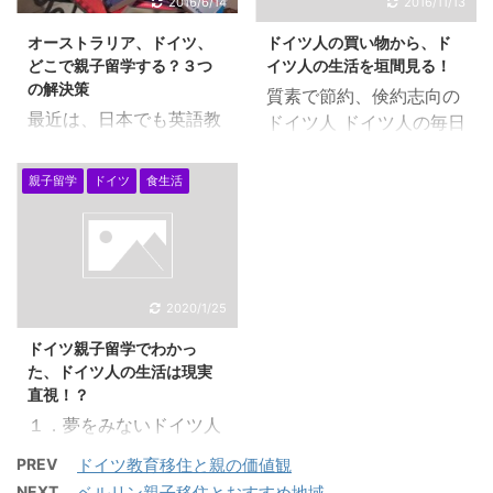
ステイのオーナーや家を
2016/6/14
2016/11/13
す。 ドイツでは、ブンデ
借りるときの大家さんと
オーストラリア、ドイツ、
ドイツ人の買い物から、ド
スリーガ と言います。
の問題が親子留学ではよ
どこで親子留学する？３つ
イツ人の生活を垣間見る！
イギリスでは、プレミア
く問題になりますが、実
の解決策
質素で節約、倹約志向の
リーグといいますね。日
は、みなさん言いたがら
最近は、日本でも英語教
ドイツ人 ドイツ人の毎日
本では、Ｊリーグです。
ないし、ブログでも書か
育の見直し、グローバル
のスーパーマーケットで
現在では、ドイツには、
れていません。 オースト
化へ向けて子供の教育は
の買い物の様子を見てい
日本のＪリーグの選手が
親子留学
ドイツ
食生活
ラリアでの親子留学で
どうするかと、新聞、雑
て、よく言われるよう
たくさん在籍していま
は、日本人の奥様とオー
誌などでも盛り上がって
に、基本的には、質素
す。 長谷部選手が出場し
ジーの旦那様のご家庭の
いますので、お母さんた
で、節約、倹約志向だと
ている試合をニュルンベ
家の離れを借りていたこ
ちも焦ってしまっている
思います。日本人と比較
ルグで見ましたし・・・
とがありますが、後にア
方も多いかと思います。
するとその傾向を特に感
2020/1/25
ここ、ベルリンでも現
スベストを使用している
焦る必要はありません。
じます。 日本の方は、豪
在、原口選手がヘルタベ
ことがわかり、また、 ...
ドイツ親子留学でわかっ
これから５年後、１０年
華１点主義とか、大人買
ルリンに在籍していま
た、ドイツ人の生活は現実
後、２０年後と現在よ
いとか、セレブ志向な
す。（今度、プレミアリ
直視！？
り、日本の会社でも英語
ど、マスコミや雑誌に流
ーグに行ってしまうとか
１．夢をみないドイツ人
を使う率が多くなる、外
されているような傾向は
...
ドイツ人は、今、この瞬
国人を採用してくるな
ありますね・・ 毎日ベル
PREV
ドイツ教育移住と親の価値観
間、今日を生きるとよく
ど、環境が変わり、英語
リンでもそう感じます
NEXT
ベルリン親子移住とおすすめ地域