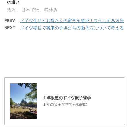
に頑張って、練習してお
の違い
ツ親子留学をコペルニク
市が一局集中ではないか
い ...
現在、日本では、春休み
ス的転回で考えてみる！
らなのですが、スッキリ
で、もうじき、桜が満開
コペルニクス的転回と
していることは、 ドイツ
PREV
ドイツ生活とお母さんの家事を超絶！ラクにする方法
の時期でしょう
は、いったいなんでしょ
の電車のホームには、改
NEXT
ドイツ移住で将来の子供たちの働き方について考える
か・・・。 欧州では、イ
うか？ コペルニクス的転
札口がないのです！ 切符
ースター休みの真っ盛り
回（コペルニクスてきて
は各自購入しますが、改
です。欧州の方たちは、
んかい、独:
札口でチェックせずに、
ヨーロッパの中で、民族
Kopernikanische
電車に乗ることができま
大移動をしている状態と
Wende）とは、物事の見
す。ですので、定期券を
いうことができるかもし
方が180度変わってしま
もっていれば、カバンか
れません。 ドイツには、
う事を比喩した言葉。
らいちいち出すことな
たくさんのお手ごろな旅
元々は哲学者のイマヌエ
く、電車に乗る ...
行ができるサイトがいく
ル・カント ...
つもあります。ドイツ語
１年限定のドイツ親子留学
での表示がほとんどです
１年の親子留学で有効的に
ので、英語表示があるも
のでは、ブログでも何回
もご紹介していますが、
GO EURO になりま