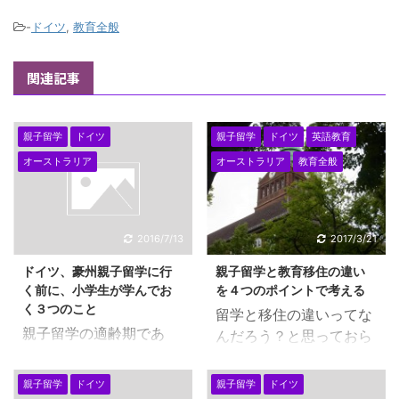
-
ドイツ
,
教育全般
関連記事
親子留学
ドイツ
親子留学
ドイツ
英語教育
オーストラリア
オーストラリア
教育全般
2016/7/13
2017/3/21
ドイツ、豪州親子留学に行
親子留学と教育移住の違い
く前に、小学生が学んでお
を４つのポイントで考える
く３つのこと
留学と移住の違いってな
親子留学の適齢期であ
んだろう？と思っておら
る、９歳ごろから１２歳
れる方も 多いかと思いま
ごろ、小学３年生くらい
す。 海外で勉強するの
親子留学
ドイツ
親子留学
ドイツ
から、６年生くらいまで