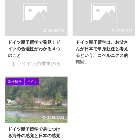
は、留学で、生活するの
ですが、この時期までに
は、移住ですね。 では、
学んでおく重要な３つの
移住でついていった子供
ことがあります。 これ
は、留学なのか？留学で
は、英語をはじめてから
ないのか？ こういうとこ
2016/6/14
2018/1/31
も、海外の学校で伸びて
ろで、迷いが出てきます
ドイツ親子留学で発見！ド
ドイツ親子留学は、お父さ
いくためにも、重要なこ
ね。 １．留学はいずれは
イツの合理性がわかる４つ
んが日本で単身赴任と考え
となので、日本の学校に
帰国する意味が強い 単身
のこと
るという、コペルニクス的
いる間に、身に着けてお
留学にせよ、親子留学に
転回。
１．ドイツの電車のホ
いてくださいね。 １．計
せよ、留学は、ある一定
ドイツ親子留学は、お母
ームには改札がない！？
算力 計算力、小学生のう
期間の間 海外で勉強する
さんと子供がドイツに親
ドイツの電車に乗る時
ちに身に着ける、四則計
親子留学
ドイツ
ことを意味します。です
子移住するというのでは
に、日本と違って、面倒
算です。これは、海外の
ので、いずれは、日本に
なくて、 お父さんが日本
ではないなあと思ってい
学校に行くと、アドバン
帰国する 意味合いが強く
で単身赴任をすると考え
ました。もちろん、こち
テージになりますので、
なります。 また、留学か
る・・・という、 コペル
らは、首都のベルリンで
ぜひ、得意になっておい
ら現地で職業を得て、就
ニクス的転回のような考
すが、通勤時間でも東京
2018/3/28
てください。また、海外
労ビザを取得すれば、移
え方は、いかがでしょう
のようなラッシュアワー
では、計算に力を入れま
住になります。 ２．移
ドイツ親子留学で身につけ
か・・。パラダイム転換
や通勤地獄はありませ
せんので、日本にいる間
住は就 ...
る海外の感覚と日本の感覚
とも言うそうです。 ドイ
ん。それは、ドイツが都