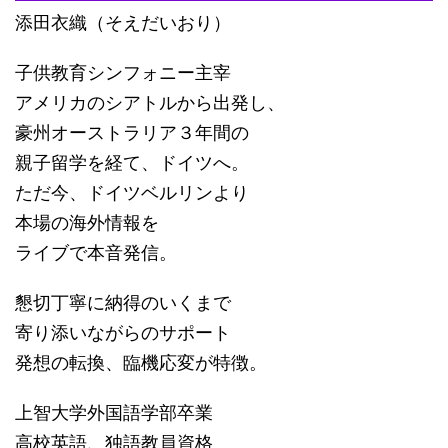
添田衣織（そえだいおり）
子供教育シンフォニー主宰
アメリカのシアトルから出発し、
豪州オーストラリア３年間の
親子留学を経て、ドイツへ。
ただ今、ドイツベルリンより
本場の海外情報を
ライブで本音発信。
懇切丁寧に納得のいくまで
寄り添いながらのサポート
発想の転換、臨機応変が特徴。
上智大学外国語学部卒業
高校英語、独語教員資格