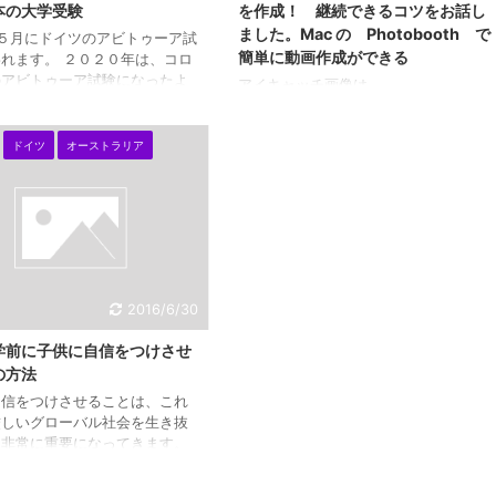
本の大学受験
を作成！ 継続できるコツをお話し
ました。Mac の Photobooth で
５月にドイツのアビトゥーア試
簡単に動画作成ができる
れます。 ２０２０年は、コロ
のアビトゥーア試験になったよ
アイキャッチ画像は、
。 ２０２０年のドイツのアビ
https://pixabay.com/ja/ からのもの
ア試験 どうなった？ 息子の
です。 昨日は、ポッドキャストをア
ちは、２０２０年のコロナ状況
ドイツ
オーストラリア
ンカーで作成してみました。 今日は、
イツのアビトゥーア試験をした
思いたちまして、２０２０年は動画も
。 まだ、これから少し残って
作成しようと思い、You Tube作成をし
もあるそうです。 授業もなか
ようと・・。 Mac のPhotobooth
に、卒業試験をする・・という
で、簡単に作成してみました。 １０分
たようです。 点数のつけ方な
ぐらいの動画なら、簡単に作成ができ
細かくて、よく聞かないとわか
ました。 音楽も入れることができまし
すね・・。 興味深いことは、
たが、途中でおわってしまい・・ 後ろ
2016/6/30
受験の ...
の音楽が流れていますが・・・。 子
供にも役立ちますし、大人にも役立つ
学前に子供に自信をつけさせ
か ...
の方法
自信をつけさせることは、これ
厳しいグローバル社会を生き抜
に非常に重要になってきます。
ポールから日本のグローバル化
て、厳しい意見を書いておられ