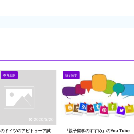
教育全般
親子留学
2020/5/20
2020/4/26
0年のドイツのアビトゥーア試
『親子留学のすすめ』のYou Tube