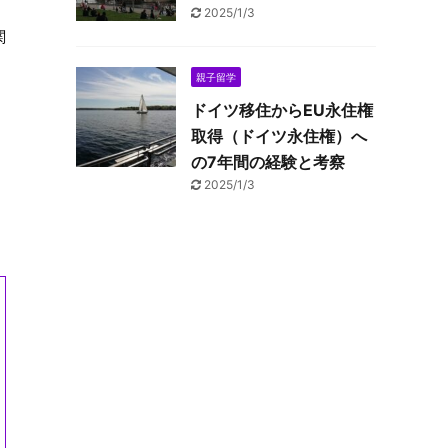
2025/1/3
関
親子留学
ドイツ移住からEU永住権
取得（ドイツ永住権）へ
の7年間の経験と考察
2025/1/3