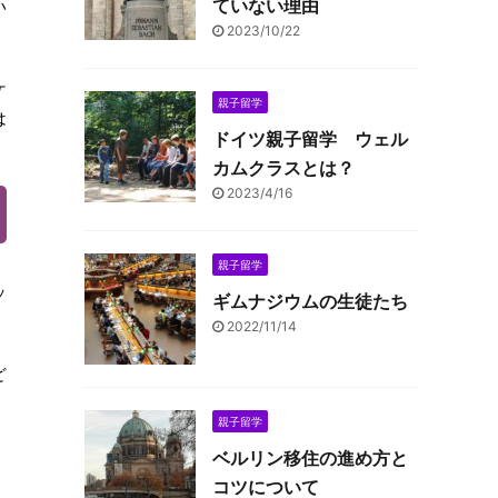
ていない理由
い
2023/10/22
ケ
親子留学
は
ドイツ親子留学 ウェル
カムクラスとは？
2023/4/16
親子留学
ッ
ギムナジウムの生徒たち
2022/11/14
ど
親子留学
ベルリン移住の進め方と
コツについて