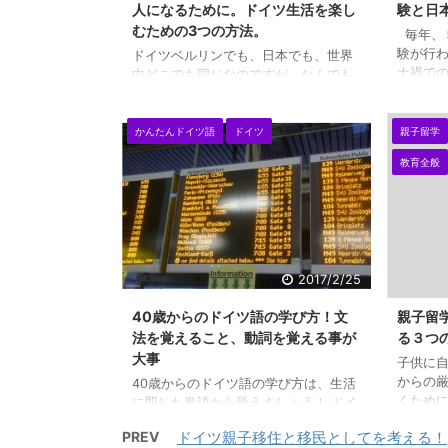
人になるために。ドイツ生活を楽し
験と日
むための3つの方法。
毎年、
験が行わ
ドイツベルリンでも、日本でも、世界
ナ禍で
中どこでも同じなのですが、なんでも
うです
うまくいく人には、ある法則みたいな
トゥー
ものがあると思うのです。 以前、国立
友人た
大学の附属小学校のものすごい抽選の
かんたんドイツ語
ドイツ
親子留学
下でド
倍率、30倍くらいを合格するお母さん
教育全般
そうです
の法則を見つけようと、いろいろな人
いる科目
を観察していた時期もありました。 30
ったの
倍の抽選を突破できるお母さんの特徴
感じだっ
は、簡単にいうと、お綺麗な方で
ども、
す！ お綺麗といっても、モデルのよ
らないで
うな綺麗さから、いろいろとあります
2017/2/25
日本の大学
が、基本的には、聡明そうな賢い感じ
のお綺麗な方が多いのです。 賢くお綺
40歳からのドイツ語の学び方！文
親子留
麗な方というのは、毎日の考え ...
法を覚えること、動詞を覚える事が
る３つ
大事
子供に
からの
40歳からのドイツ語の学び方は、生活
くため
に即した単語から覚えましょう！ ドイ
シンガ
ツ親子留学、親子移住されるお母さん
PREV
ドイツ親子移住と移民としてを考える！
につい
は、こちらのドイツ社会融合講座（イ