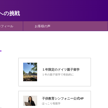
への挑戦
ロフィール
お客様の声
１年限定のドイツ親子留学
１年の親子留学で有効的に
子供教育シンフォニー公式HP
ほっこり母親学