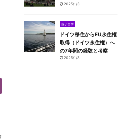
2025/1/3
。
親子留学
ドイツ移住からEU永住権
取得（ドイツ永住権）へ
の7年間の経験と考察
2025/1/3
留