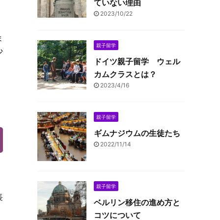
。
ていない理由
2023/10/22
ま
親子留学
少
ドイツ親子留学 ウェル
カムクラスとは？
2023/4/16
親子留学
ギムナジウムの生徒たち
2022/11/14
親子留学
長
ベルリン移住の進め方と
コツについて