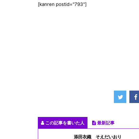
[kanren postid="793"]
この記事を書いた人
最新記事
添田衣織 そえだいおり