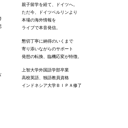
親子留学を経て、ドイツへ。
ただ今、ドイツベルリンより
考
本場の海外情報を
思
ライブで本音発信。
懇切丁寧に納得のいくまで
寄り添いながらのサポート
発想の転換、臨機応変が特徴。
上智大学外国語学部卒業
な
高校英語、独語教員資格
インドネシア大学ＢＩＰＡ修了