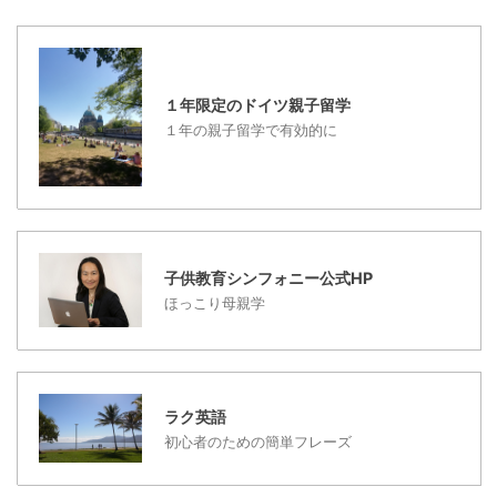
き抜けない”～現代ビジ
ば・ ...
れではないでしょうか・
ネスより～）の意見でも
...
子供が自信をもつ大切さ
を力説されています。で
１年限定のドイツ親子留学
は、子供に自信をつけさ
１年の親子留学で有効的に
せる良い方法はあるので
しょうか？子供に自信を
もたせる３つの方法につ
いてあげてみたいと思い
ます。 ドイツのブンデス
リーガ １．子供の好きな
子供教育シンフォニー公式HP
こと、得意なことを伸ば
ほっこり母親学
す 子供は好きなことは
...
ラク英語
初心者のための簡単フレーズ