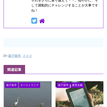
それをさらに乗り越えて・・。穏やかに、そ
して躍動的にチャレンジすることが大事です
ね！
-
親子留学
,
ドイツ
関連記事
親子留学
オーストラリア
親子留学
教育全般