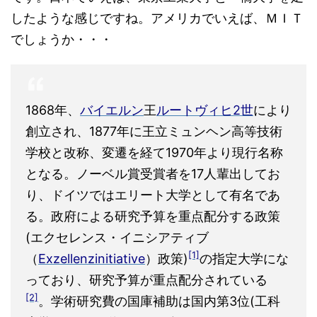
したような感じですね。アメリカでいえば、ＭＩＴ
でしょうか・・・
1868年、
バイエルン
王
ルートヴィヒ2世
により
創立され、1877年に王立ミュンヘン高等技術
学校と改称、変遷を経て1970年より現行名称
となる。ノーベル賞受賞者を17人輩出してお
り、ドイツではエリート大学として有名であ
る。政府による研究予算を重点配分する政策
(エクセレンス・イニシアティブ
[1]
（
Exzellenzinitiative
）政策)
の指定大学にな
っており、研究予算が重点配分されている
[2]
。学術研究費の国庫補助は国内第3位(工科