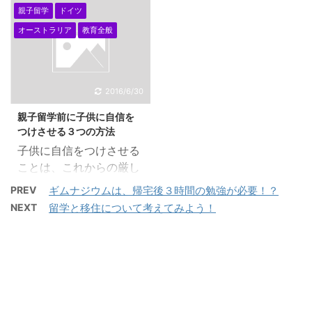
２０２０年 ７月３１
紙で 子供時代、ティーン
内容が充実しているの
親子留学
ドイツ
があるかと思いますが、
日の時点で、 『親子留学
時代も睡眠が一番大切で
で、チェックしたいです
アメリカは、親も学生ビ
オーストラリア
教育全般
のすすめ 子供と一緒に
あると 知っていましたの
ね！ 写真もまとめたい
ザを取得しないと滞在で
飛び発とう』が 嬉しいこ
で、我が家では、睡眠重
ですね！ 私は、こちら
きないので、今回は、保
とに、アマゾンにて一時
視ですが、 それにして
のキンドルで本をダウン
護者ビザがとれる国に絞
的に在庫切れになってし
も、息子は、よく寝てお
2016/6/30
ロードして読んでいま
ってみます。 １．マレ
まいました。 他では、ま
ります。 自分の経験から
す。 こちらで動画編集
ーシア メディアでマレー
親子留学前に子供に自信を
だ購入できますので、検
しても、ティーン時代
...
シアのジョホ ...
つけさせる３つの方法
索してみてくださいね！
は、眠かったよう
子供に自信をつけさせる
親子留学はお母さん
な・・。 子育て、子供
ことは、これからの厳し
のためにも必要なので
の教育は、睡眠を第１に
いグローバル社会を生き
す！ 親子留学・・・ 子
考えること！ 教育雑誌
PREV
ギムナジウムは、帰宅後３時間の勉強が必要！？
抜くために非常に重要に
供の教育のためでもある
でも、子供の能力開発、
NEXT
留学と移住について考えてみよう！
なってきます。シンガポ
のだけれど、 お母さんが
才能を開くなどのテーマ
ールから日本のグローバ
もっと自由になりた
が 飛び交っていますが、
ル化について、厳しい意
い・・ お母さんが海外で
子供の脳の発達を考える
見を書いておられる田村
生活したい・・ こんな方
と睡眠が大事だと思って
耕太郎さん（”グローバ
も非常に多いのです。
います。 寝る子は育
ル社会は自信がないと生
私もよくよく考えてみれ
つ・・・・もう簡単にこ