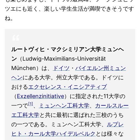
ツエにも近く、楽しい学生生活が満喫できそうです
ね。
ルートヴィヒ・マクシミリアン大学ミュンヘ
ン
（
Ludwig-Maximilians-Universität
München
）は、
ドイツ
・
バイエルン州
ミュン
ヘン
にある大学。州立大学である。ドイツに
おける
エクセレンス・イニシアティブ
（
Exzellenzinitiative
）に指定された11大学の
[1]
一つで
、
ミュンヘン工科大学
、
カールスルー
エ工科大学
と共に最初に選ばれた三校のうち
の一つである。ミュンヘン工科大学、
ルプレ
ヒト・カール大学ハイデルベルク
とは様々な