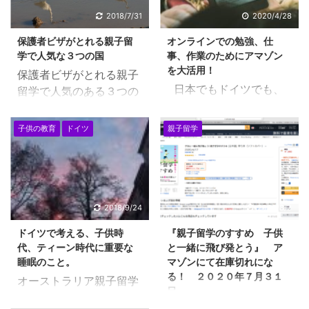
2018/7/31
2020/4/28
保護者ビザがとれる親子留
オンラインでの勉強、仕
学で人気な３つの国
事、作業のためにアマゾン
を大活用！
保護者ビザがとれる親子
日本でもドイツでも、
留学で人気のある３つの
世界中で自粛生活・・ 今
国の概要とポイントを検
年いっぱいは、このよう
討していきたいと思いま
子供の教育
ドイツ
親子留学
な雰囲気が継続していく
す。保護者ビザがとれる
と思います。 こんなとき
親子留学で人気のある国
こそ、オンラインで、自
とは、マレーシア、オー
宅で勉強する環境を満喫
ストラリア（ニュージー
したいものです。 アマゾ
ランド）とカナダ とな
2018/9/24
2020/8/2
ンを大活用して、オンラ
ります。これらの国は、
ドイツで考える、子供時
『親子留学のすすめ 子供
インでの勉強を充実させ
子供に同伴できる保護者
代、ティーン時代に重要な
と一緒に飛び発とう』 ア
ましょう！ オンライン
ビザ（ガーディアンビ
睡眠のこと。
マゾンにて在庫切れにな
活用で自粛生活を充実さ
ザ）が取得できることが
る！ ２０２０年７月３１
オーストラリア親子留学
せる方法 ネットフィ
特徴です。ハワイやグア
日
時代から、小学校のお手
リックスの競合ですが、
ムなどは？という、質問