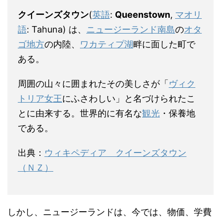
クイーンズタウン
(
英語
:
Queenstown
,
マオリ
語
:
Tahuna
) は、
ニュージーランド
南島
の
オタ
ゴ地方
の内陸、
ワカティプ湖
畔に面した町で
ある。
周囲の山々に囲まれたその美しさが「
ヴィク
トリア女王
にふさわしい」と名づけられたこ
とに由来する。世界的に有名な
観光
・保養地
である。
出典：
ウィキペディア クイーンズタウン
（ＮＺ）
しかし、ニュージーランドは、今では、物価、学費