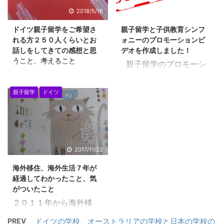
自分の好きな仕事を持て
ってきますね。 人の考え
2018/5/16
2020/5/5
るためには、今、私は何
方は、日本人であって
ドイツ親子留学をご希望さ
親子留学と子供教育シンフ
をサポートできるんだろ
も、いろいろなんだ
れる方２５０人くらいとお
ォニーのプロモーションビ
う？といつも模索してい
な・・ということがわか
話しをしてきての感想と思
デオを作成しました！
ます。 先日、ブログに訪
ります。 その方の立ち位
うこと、考えること
親子留学のプロモーシ
問してくださった方が、
置、背景で物の見方は違
上記の写真は、１０年生
ョンビデオを作成してみ
「子供を幸せにする仕
うということ ドイツのベ
のMSA試験のための模範
ました！ Mac の
親子留学
ドイツ
事」と検索されていまし
ルリンでは、英語が使え
テストの本ですが、 一応
imovie 予告編に写真を
た。やはり、私と同じこ
る・・という方と、全然
我が家では揃えたのです
入れてる作る動画が面白
とをいつも考えていらっ
使えない、通じない・・
が、適当にしか使用して
くて、また、作成してみ
しゃる方がいるんだ～と
という方もいるくらい
いないようです
ました。 写真を入れる
感激したのです。 みんな
で、どちらの方も本当の
ね・・・。 日本での試験
だけで、それなりのもの
2017/11/22
が憧れる職業、年収の高
ことをいっているわけ
の感覚とは違います
ができるので楽しいです
い職業などは、ステータ
で、その方がどうとらえ
海外移住、海外生活７年が
ね・・。 さてさて、
ね！ ぜひ、みなさま
スがあり、満足できるか
ているか・・にかかって
経過してわかったこと、気
2016年あたりから、ドイ
も、こんな時期ですが、
がついたこと
...
いるこ ...
ツ親子留学希望者、最初
楽しんで作ってみてくだ
２０１１年から海外移
は、グローバル教育を希
さいね！
住、海外生活をはじめ
望される方・・というメ
PREV
ドイツの学校、オーストラリアの学校と日本の学校の