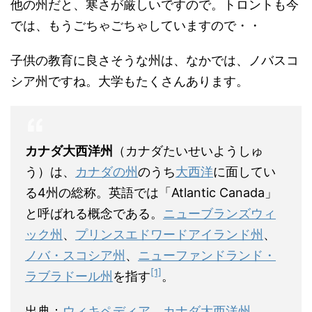
他の州だと、寒さが厳しいですので。トロントも今
では、もうごちゃごちゃしていますので・・
子供の教育に良さそうな州は、なかでは、ノバスコ
シア州ですね。大学もたくさんあります。
カナダ大西洋州
（カナダたいせいようしゅ
う）は、
カナダの州
のうち
大西洋
に面してい
る4州の総称。英語では「Atlantic Canada」
と呼ばれる概念である。
ニューブランズウィ
ック州
、
プリンスエドワードアイランド州
、
ノバ・スコシア州
、
ニューファンドランド・
[1]
ラブラドール州
を指す
。
出典：
ウィキペディア カナダ大西洋州