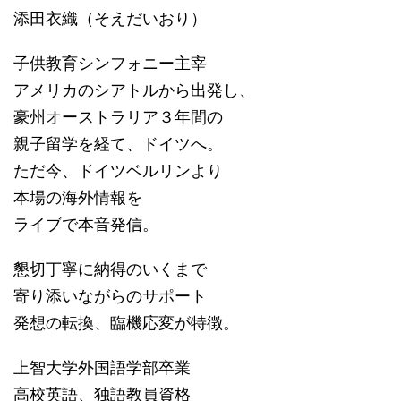
添田衣織（そえだいおり）
子供教育シンフォニー主宰
アメリカのシアトルから出発し、
豪州オーストラリア３年間の
親子留学を経て、ドイツへ。
ただ今、ドイツベルリンより
本場の海外情報を
ライブで本音発信。
懇切丁寧に納得のいくまで
寄り添いながらのサポート
発想の転換、臨機応変が特徴。
上智大学外国語学部卒業
高校英語、独語教員資格