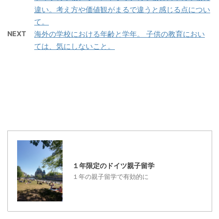
て、出発時には、１０歳
ルマガも送っていました
違い。考え方や価値観がまるで違うと感じる点につい
の子供を連れて、アメリ
ので、 そのような最初か
て。
カ、オーストラリア、ド
らを含めると、だいたい
NEXT
海外の学校における年齢と学年。 子供の教育におい
イツと渡り歩いて来て、
２５０人くらいの方とお
ては、気にしないこと。
７年が経過しました。 子
話し、メールでの相談な
供は、１６歳になりまし
どをしてきたことになり
た。身長も１７６センチ
ます。 感想、思うこと、
になりました。私も白髪
考えることは・・やは
が増えました。わりと年
り、お母さんのあり方に
齢にしては、少ないです
つきるのかな・・という
けど。（笑、悲） ま
ことで ...
だ、老眼鏡はかけていま
せん・・。（嬉） そうい
う話じゃなくて・・、海
１年限定のドイツ親子留学
外移住、海外生活をして
１年の親子留学で有効的に
きて、わかったことは、
ズバり一言、 世界は、狭
い、どこでも近い、日本
でも海外でも違和感がな