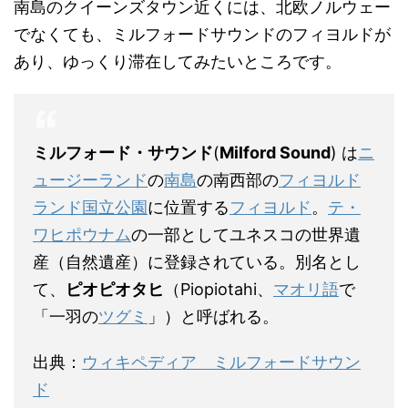
南島のクイーンズタウン近くには、北欧ノルウェー
でなくても、ミルフォードサウンドのフィヨルドが
あり、ゆっくり滞在してみたいところです。
ミルフォード・サウンド
(
Milford Sound
) は
ニ
ュージーランド
の
南島
の南西部の
フィヨルド
ランド国立公園
に位置する
フィヨルド
。
テ・
ワヒポウナム
の一部としてユネスコの世界遺
産（自然遺産）に登録されている。別名とし
て、
ピオピオタヒ
（Piopiotahi、
マオリ語
で
「一羽の
ツグミ
」）と呼ばれる。
出典：
ウィキペディア ミルフォードサウン
ド