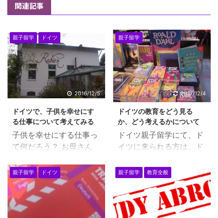
関連記事
親子留学
ドイツ
親子留学
2016/12/5
2017/12/4
ドイツで、子供を幸せにす
ドイツの教育をどう見る
る仕事について考えてみる
か、どう考えるかについて
子供を幸せにする仕事っ
ドイツ親子留学にて、ド
て何だろう？ お母さん
イツに来られる方は、ド
は、誰しも、将来、子供
イツの教育を受けていく
が幸せに仕事ができる人
ようになります。 現在、
親子留学
ドイツ
親子留学
教育全般
になってほしいと願って
ドイツ親子留学されてい
いますね。 私の息子に対
る方も、ドイツの教育を
する願いも、同じで、い
どう見るか？は、それぞ
つも、息子が将来的に、
れの立ち位置で色々と違