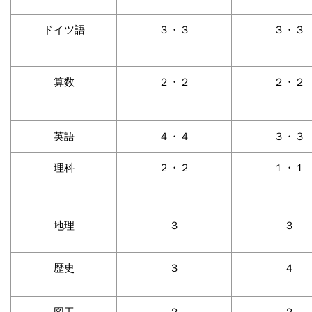
ドイツ語
３・３
３・３
算数
２・２
２・２
英語
４・４
３・３
理科
２・２
１・１
地理
３
３
歴史
３
４
図工
２
２