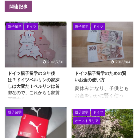
関連記事
親子留学
ドイツ
親子留学
ドイツ
2018/7/31
2018/8/4
ドイツ親子留学の３年後
ドイツ親子留学のための賢
は？ドイツベルリンの家探
いお金の使い方
しは大変だ！ベルリンは首
夏休みになり、子供とも
都なので、これからも家賃
お金をいかに賢く使う
高騰する。
か、活かすか・・・ お金
ドイツ親子留学をして、
に対してどのような価値
親子留学
親子留学
ドイツ
２年後、３年後の家探し
観で接していけば良いの
オーストラリア
は、自力で選ぶとなる
か・・と話す機会も多い
と、非常に大変です。 ド
です。 夏休みなので、息
イツベルリンは家賃が高