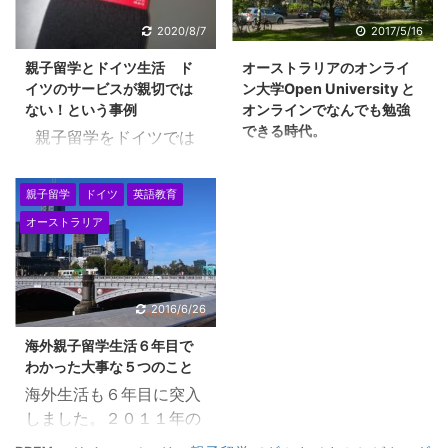
子とこんなバトル
騰していますので、２年
も・・・。こちら。 半世
2020/8/7
2017/5/16
前よりさらに家賃も高く
紀以上生きてきた経験か
親子留学とドイツ生活 ド
オーストラリアのオンライ
なり、良い地域はやはり
ら思うに、お金というも
イツのサービスが親切では
ン大学Open University と
人気がありますので、家
のは、使えばそれなりに
ない！という事例
オンラインでなんでも勉強
探しをするのが大変な状
効果があり、 （やはり、
できる時代。
親子留学をドイツでは
態です。 なんといって
お金は天下の回りもの
オーストラリアのオンラ
じめて、 ドイツ生活をし
も、フリーランスビザで
か・・・と、思うことも
イン大学 Open
ていく・・ 良いことばか
すので、そして、外国人
親子留学
ドイツ
英語教育
多々あり、） お金をケチ
University オーストラリ
りではありません。 特
ということで、信用され
ることで、損をすること
オーストラリア
アの永住権取得の壁はず
に、ドイツのサービス
ない点が困難を助長して
が非常に多く、さらにい
いぶんと高くなり、将来
は、親切ではない・・と
いるのです。 私は、まず
うならば、 お金を節約す
的にオーストラリアに長
も言われています。 どの
は、自力でやってみよう
ることで、時間を失って
期で住むことができる人
ように親切ではないの
と、挑戦してみました。
2016/6/26
いる、本質を失ってい
は少なくなってしまいま
か・・ 日本のように、丁
息子もドイツの現地校に
る・・と感じています。
海外親子留学生活６年目で
した。 しかし、やっぱ
寧に教えてもらえないこ
通学して、ドイツの社会
お金を節約 ...
わかった大事な５つのこと
り、オーストラリアに住
とはあたりまえ・・ これ
に溶け込もうとしている
海外生活も６年目に突入
みたい！という意欲があ
は私の担当ではない・・
中で、親がのんきに家具
しました。２０１１年の
る方は、オンライン大学
と放置されてしまいま
付の家に住んでいる場合
ゴールデンウィーク過ぎ
を利用して進んでいく方