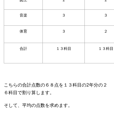
音楽
３
３
体育
３
２
合計
１３科目
１３科目
こちらの合計点数の６８点を１３科目の2年分の２
６科目で割り算します。
そして、平均の点数を求めます。