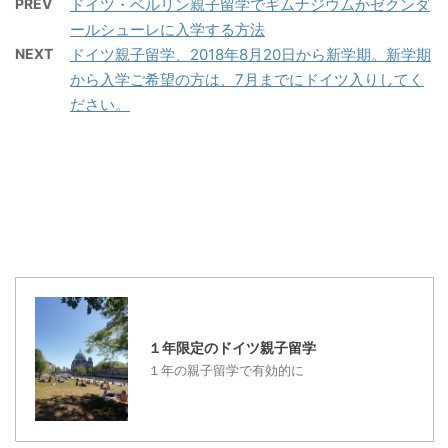
す。 ドイツでは、お客様
PREV
ドイツ・ベルリン親子留学でギムナジウムかゼクンダ
...
に、アメリカのシアトル
法もあるのではないでし
は神様ではないからなの
ールシューレに入学する方法
から親子留学をはじめま
ょうか・・ 以前、オース
です。 でも、ドイツ人
NEXT
ドイツ親子留学、2018年8月20日から新学期。新学期
した。 まだ、小学校４
トラリアのオンライン大
の態度は実は正しいんで
から入学ご希望の方は、7月までにドイツ入りしてく
年生、１０歳になったば
学であるOpen
すよ・・ 最後に書きまし
ださい。
かりでした。野球好きで
University に連絡して、
たので、最後まで読んで
したので、アメリカの野
調べていたので、メール
くださいね！ 親子留学
球場を見せたいという、
の方に久しぶりにご案内
でのドイツ生活、ドイツ
単純な理由から始まりま
が来ていました。 以前、
...
した。 その後、ドイツの
調べていたことによる
ゾーリンゲンで３か月ホ
と、１ ...
ームステイをし、その後
オーストラリアのケアン
ズで過ごしながら、親子
留学の形を決めていきま
１年限定のドイツ親子留学
した。オーストラリアで
１年の親子留学で有効的に
は、３年間を過ごし、そ
して、現在ドイツの生活
も１年半くらいになりま